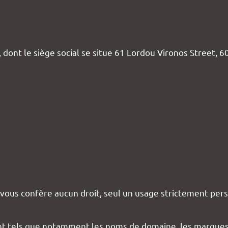
 le siège social se situe 61 Lordou Vironos Street, 60
ne vous confère aucun droit, seul un usage strictement per
t tels que notamment les noms de domaine, les marques, l