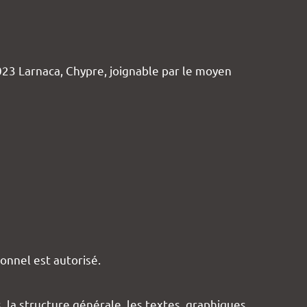
23 Larnaca, Chypre, joignable par le moyen
sonnel est autorisé.
a structure générale, les textes, graphiques,