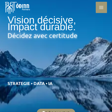
au
contenu
Vision décisive,
Impact durable.
Décidez avec certitude
STRATEGIE • DATA • IA