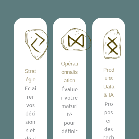
Opérati
Prod
Strat
onnalis
uits
égie
ation
Data
Eclai
Évalue
& IA
rer
r votre
Pro
vos
maturi
pos
déci
té
er
sion
pour
des
s et
définir
tech
dépl