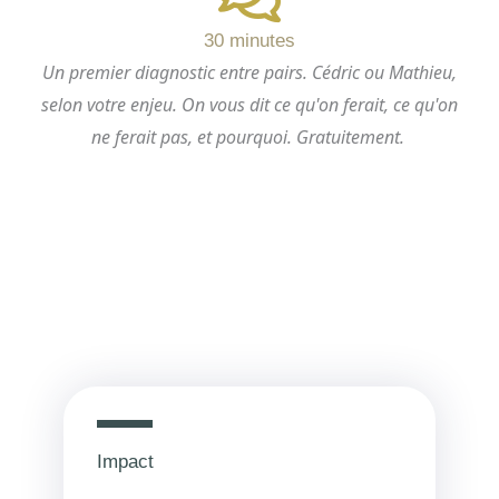
e
s
d
a
30 minutes
i
p
Un premier diagnostic entre pairs. Cédric ou Mathieu,
n
p
selon votre enjeu. On vous dit ce qu'on ferait, ce qu'on
ne ferait pas, et pourquoi. Gratuitement.
Notre philosophie
Impact