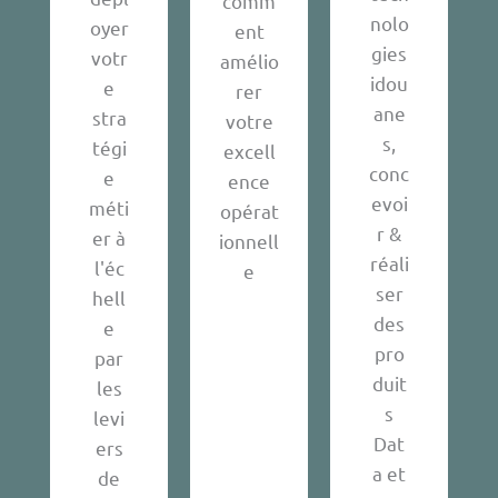
comm
nolo
oyer
ent
gies
votr
amélio
idou
e
rer
ane
stra
votre
s,
tégi
excell
conc
e
ence
evoi
méti
opérat
r &
er à
ionnell
réali
l'éc
e
ser
hell
des
e
pro
par
duit
les
s
levi
Dat
ers
a et
de