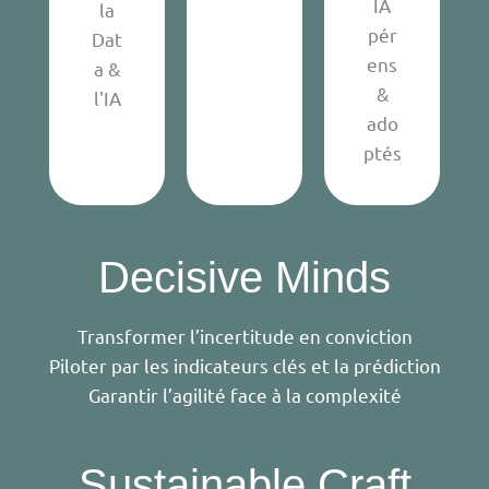
IA
la
pér
Dat
ens
a &
&
l'IA
ado
ptés
Decisive Minds
Transformer l’incertitude en conviction
Piloter par les indicateurs clés et la prédiction
Garantir l’agilité face à la complexité
Sustainable Craft